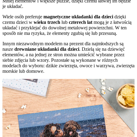
Mniej elementów i większe puzzle, dzięki czemu łatwiej im będzie
je układać.
Wiele osób preferuje
magnetyczne układanki dla dzieci
dzięki
czemu dzieci w
wieku trzech
lub
czterech lat
mogą je z łatwością
układać i przyklejać do dowolnej metalowej powierzchni. W ten
sposób nie ma ryzyka, że elementy zgubią się lub przesuną.
Innym niezawodnym modelem na prezent dla najmłodszych są
nasze
drewniane układanki dla dzieci
. Dzielą się na dziewięć
elementów, a na jednej ze stron można umieścić wybrane przez
siebie zdjęcia lub wzory. Pozostałe są wykonane w różnych
modelach do wyboru: dzikie zwierzęta, owoce i warzywa, zwierzęta
morskie lub domowe.