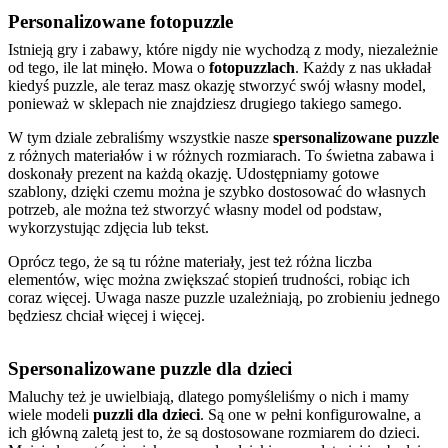
Personalizowane fotopuzzle
Istnieją gry i zabawy, które nigdy nie wychodzą z mody, niezależnie
od tego, ile lat minęło. Mowa o
fotopuzzlach
. Każdy z nas układał
kiedyś puzzle, ale teraz masz okazję stworzyć swój własny model,
ponieważ w sklepach nie znajdziesz drugiego takiego samego.
W tym dziale zebraliśmy wszystkie nasze
spersonalizowane puzzle
z różnych materiałów i w różnych rozmiarach. To świetna zabawa i
doskonały prezent na każdą okazję. Udostępniamy gotowe
szablony, dzięki czemu można je szybko dostosować do własnych
potrzeb, ale można też stworzyć własny model od podstaw,
wykorzystując zdjęcia lub tekst.
Oprócz tego, że są tu różne materiały, jest też różna liczba
elementów, więc można zwiększać stopień trudności, robiąc ich
coraz więcej. Uwaga nasze puzzle uzależniają, po zrobieniu jednego
będziesz chciał więcej i więcej.
Spersonalizowane puzzle dla dzieci
Maluchy też je uwielbiają, dlatego pomyśleliśmy o nich i mamy
wiele modeli
puzzli dla dzieci
. Są one w pełni konfigurowalne, a
ich główną zaletą jest to, że są dostosowane rozmiarem do dzieci.