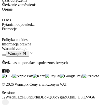
Czas doręczenia
Śledzenie zamówienia
Opinie
O nas
Pytania i odpowiedzi
Promocje
Polityka cookies
Informacja prawna
Warunki zakupu
Wanapix PL
Śledź nas na portalach społecznościowych
© 2026 Wanapix
Ceny z wliczonym VAT
Session:
J2WAcnLLzeU6fjd0rIuDLo7Q60cYguZ6QlnLjU5iLVyG6