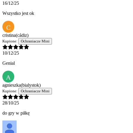
16/12/25
Wszystko jest ok
C
cristina
(cádiz)
Kupione:
Ochraniacze Mini
10/12/25
Genial
A
agnieszka
(bialystok)
Kupione:
Ochraniacze Mini
28/10/25
do gry w piłkę