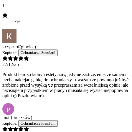
1
7%
krzysztof
(gliwice)
Kupione:
Ochraniacze Standard
27/12/25
Produkt bardzo ładny i estetyczny, jedynie zastrzeżenie, że samemu
trzeba naklejać gąbkę do ochraniaczy.. uważam że powinno już być
zrobione przed wysyłką 🙂 przepraszam za wcześniejszą opinie, ale
nacisnąłem przypadkiem w pracy i musiała się wysłać niepoprawna
opinia;) Pozdrawiam:)
P
piotr
(pruszków)
Kupione:
Ochraniacze Premium