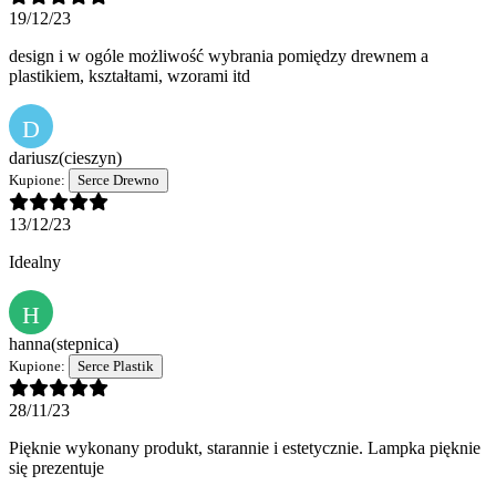
19/12/23
design i w ogóle możliwość wybrania pomiędzy drewnem a
plastikiem, kształtami, wzorami itd
D
dariusz
(cieszyn)
Kupione:
Serce Drewno
13/12/23
Idealny
H
hanna
(stepnica)
Kupione:
Serce Plastik
28/11/23
Pięknie wykonany produkt, starannie i estetycznie. Lampka pięknie
się prezentuje