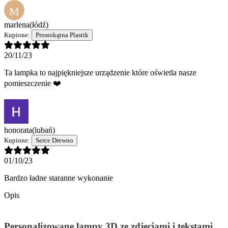
M
marlena
(łódź)
Kupione:
Prostokątna Plastik
20/11/23
Ta lampka to najpiękniejsze urządzenie które oświetla nasze
pomieszczenie ❤️
honorata
(lubań)
Kupione:
Serce Drewno
01/10/23
Bardzo ładne staranne wykonanie
Opis
Personalizowane lampy 3D ze zdjęciami i tekstami