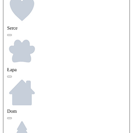
Serce
Łapa
Dom