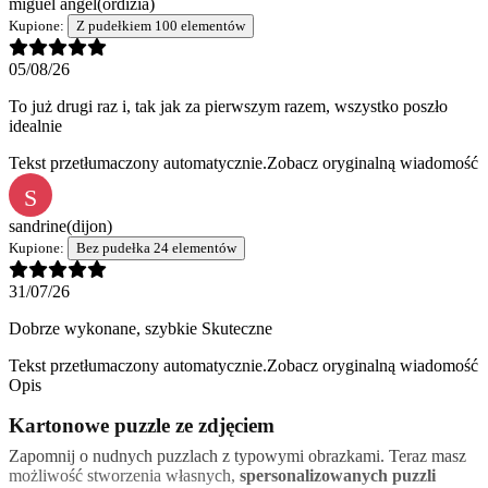
miguel ángel
(ordizia)
Kupione:
Z pudełkiem 100 elementów
05/08/26
To już drugi raz i, tak jak za pierwszym razem, wszystko poszło
idealnie
Tekst przetłumaczony automatycznie.
Zobacz oryginalną wiadomość
S
sandrine
(dijon)
Kupione:
Bez pudełka 24 elementów
31/07/26
Dobrze wykonane, szybkie Skuteczne
Tekst przetłumaczony automatycznie.
Zobacz oryginalną wiadomość
Opis
Kartonowe puzzle ze zdjęciem
Zapomnij o nudnych puzzlach z typowymi obrazkami. Teraz masz
możliwość stworzenia własnych,
spersonalizowanych puzzli