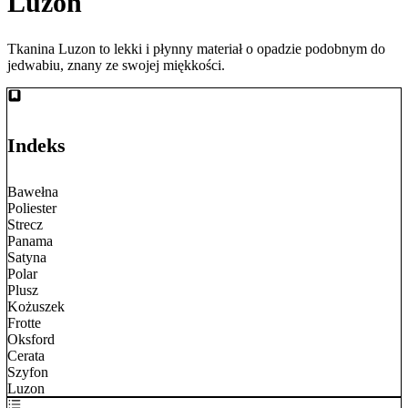
Luzon
Tkanina Luzon to lekki i płynny materiał o opadzie podobnym do
jedwabiu, znany ze swojej miękkości.
Indeks
Bawełna
Poliester
Strecz
Panama
Satyna
Polar
Plusz
Kożuszek
Frotte
Oksford
Cerata
Szyfon
Luzon