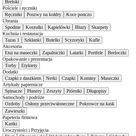
Breloki
Pościele i ręczniki
Ręczniki
Poszwy na kołdry
Koce ponczo
Ubrania
Spodnie
Koszulki
Kąpielówki
Bluzy
Skarpety
Kuchnia i restauracja
Tazas 1
Szklanki
Butelki
Scyzoryki
Kufle
Akcesoria
Etui na maseczki
Zapalniczki
Latarki
Portfele
Breloczki
Opakowanie i prezentacja
Torby
Etykiety
Dodatki
Czapki z daszkiem
Nerki
Czapki
Kominy
Maseczki
Artykuły papiernicze
Spinacze
Planery
Zeszyty
Piórniki
Długopisy
Samochody i podróże
Ozdoby
Osłony przeciwsłoneczne
Pokrowce na kask
Zawieszki
Papeteria firmowa
Kartki
Uroczystości i Przyjęcia