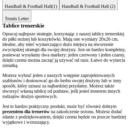
Handball & Football Hall(1)
Handball & Football Hall (2)
Tennis Letter
Tablice trenerskie
Opracuj najlepsze strategie, korzystając z naszej tablicy trenerskiej
do piłki nożnej lub koszykówki. Mają one wymiary 20x26 cm,
idealne, aby mieć wystarczająco dużo miejsca na stworzenie
zwycięskiej strategii dla swojej drużyny. Jest on bardzo kompletny,
ponieważ wysyłamy dwa markery: jeden czerwony i jeden czarny,
dzięki czemu można zacząć ją używać od razu. Łatwe do wytarcia
szmatką.
Możesz wybrać jeden z naszych wstępnie zaprojektowanych
szablonów i dostosować go do herbu swojej drużyny lub w inny
sposób, który uznasz za najbardziej przydatny. Możesz także
stworzyć własną tablicę od podstaw, jeśli jesteś trenerem innych
rodzajów drużyn sportowych.
Jest to bardzo praktyczny produkt, może być również dobrym
prezentem dla trenerów
na zakończenie sezonu. Możesz dodać
zdanie z podziękowaniem, dzięki czemu będzie on jeszcze bardziej
wyjątkowe i wzruszający.