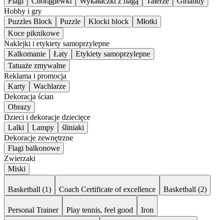
Flagi
Chorągiewki
Wykałaczki z flagą
Talerze
Girlandy
Hobby i gry
Puzzles Block
Puzzle
Klocki block
Młotki
Koce piknikowe
Naklejki i etykiety samoprzylepne
Kalkomanie
Łaty
Etykiety samoprzylepne
Tatuaże zmywalne
Reklama i promocja
Karty
Wachlarze
Dekoracja ścian
Obrazy
Dzieci i dekoracje dziecięce
Lalki
Lampy
śliniaki
Dekoracje zewnętrzne
Flagi balkonowe
Zwierzaki
Miski
Basketball (1)
Coach Certificate of excellence
Basketball (2)
Personal Trainer
Play tennis, feel good
Iron