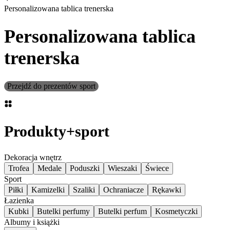
Personalizowana tablica trenerska
Personalizowana tablica
trenerska
Przejdź do prezentów sport
Produkty
+
sport
Dekoracja wnętrz
Trofea
Medale
Poduszki
Wieszaki
Świece
Sport
Piłki
Kamizelki
Szaliki
Ochraniacze
Rękawki
Łazienka
Kubki
Butelki perfumy
Butelki perfum
Kosmetyczki
Albumy i książki