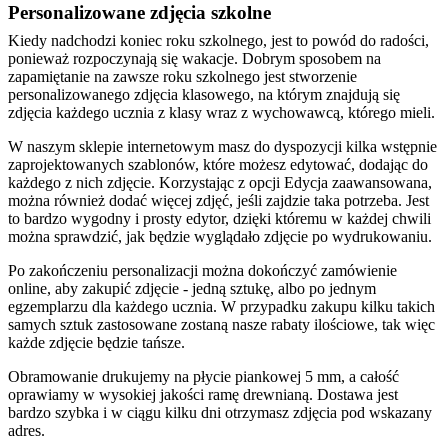
Personalizowane zdjęcia szkolne
Kiedy nadchodzi koniec roku szkolnego, jest to powód do radości,
ponieważ rozpoczynają się wakacje. Dobrym sposobem na
zapamiętanie na zawsze roku szkolnego jest stworzenie
personalizowanego zdjęcia klasowego, na którym znajdują się
zdjęcia każdego ucznia z klasy wraz z wychowawcą, którego mieli.
W naszym sklepie internetowym masz do dyspozycji kilka wstępnie
zaprojektowanych szablonów, które możesz edytować, dodając do
każdego z nich zdjęcie. Korzystając z opcji Edycja zaawansowana,
można również dodać więcej zdjęć, jeśli zajdzie taka potrzeba. Jest
to bardzo wygodny i prosty edytor, dzięki któremu w każdej chwili
można sprawdzić, jak będzie wyglądało zdjęcie po wydrukowaniu.
Po zakończeniu personalizacji można dokończyć zamówienie
online, aby zakupić zdjęcie - jedną sztukę, albo po jednym
egzemplarzu dla każdego ucznia. W przypadku zakupu kilku takich
samych sztuk zastosowane zostaną nasze rabaty ilościowe, tak więc
każde zdjęcie będzie tańsze.
Obramowanie drukujemy na płycie piankowej 5 mm, a całość
oprawiamy w wysokiej jakości ramę drewnianą. Dostawa jest
bardzo szybka i w ciągu kilku dni otrzymasz zdjęcia pod wskazany
adres.