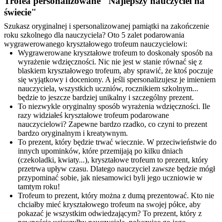
Trofea personalizowane "Najlepszy nauczyciel na
świecie"
Szukasz oryginalnej i spersonalizowanej pamiątki na zakończenie
roku szkolnego dla nauczyciela? Oto 5 zalet podarowania
wygrawerowanego kryształowego trofeum nauczycielowi:
Wygrawerowane kryształowe trofeum to doskonały sposób na
wyrażenie wdzięczności. Nic nie jest w stanie równać się z
blaskiem kryształowego trofeum, aby sprawić, że ktoś poczuje
się wyjątkowy i doceniony. A jeśli spersonalizujesz je imieniem
nauczyciela, wszystkich uczniów, rocznikiem szkolnym...
będzie to jeszcze bardziej unikalny i szczególny prezent.
To niezwykle oryginalny sposób wyrażenia wdzięczności. Ile
razy widziałeś kryształowe trofeum podarowane
nauczycielowi? Zapewne bardzo rzadko, co czyni to prezent
bardzo oryginalnym i kreatywnym.
To prezent, który będzie trwać wiecznie. W przeciwieństwie do
innych upominków, które przemijają po kilku dniach
(czekoladki, kwiaty...), kryształowe trofeum to prezent, który
przetrwa upływ czasu. Dlatego nauczyciel zawsze będzie mógł
przypominać sobie, jak niesamowici byli jego uczniowie w
tamtym roku!
Trofeum to prezent, który można z dumą prezentować. Kto nie
chciałby mieć kryształowego trofeum na swojej półce, aby
pokazać je wszystkim odwiedzającym? To prezent, który z