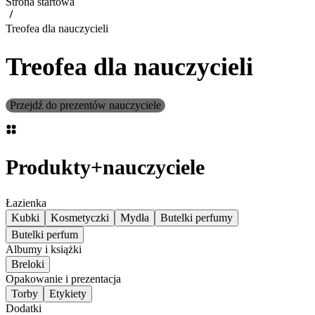
Strona startowa
Treofea dla nauczycieli
Treofea dla nauczycieli
Przejdź do prezentów nauczyciele
Produkty
+
nauczyciele
Łazienka
Kubki
Kosmetyczki
Mydła
Butelki perfumy
Butelki perfum
Albumy i książki
Breloki
Opakowanie i prezentacja
Torby
Etykiety
Dodatki