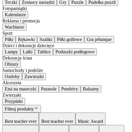
Teczki
Zestawy narzędzi
Gry
Puzzle
Pudełka puzzli
Fotopamiątki
Kalendarze
Reklama i promocja
Wachlarze
Sport
Piłki
Rękawki
Szaliki
Piłki golfowe
Gra pétanque
Dzieci i dekoracje dziecięce
Lampy
Lalki
Tablice
Poduszki podłogowe
Dekoracja ścian
Obrazy
Samochody i podróże
Ozdoby
Zawieszki
Akcesoria
Etui na maseczki
Parasole
Pendrivy
Balsamy
Zwierzaki
Przypinki
Filtruj produkty
Best teacher ever
Best teacher ever
Music Award