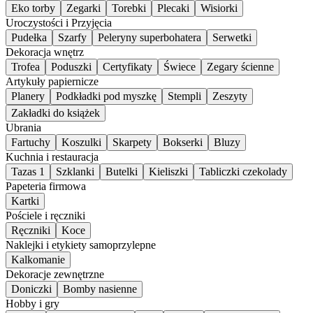
Eko torby
Zegarki
Torebki
Plecaki
Wisiorki
Uroczystości i Przyjęcia
Pudełka
Szarfy
Peleryny superbohatera
Serwetki
Dekoracja wnętrz
Trofea
Poduszki
Certyfikaty
Świece
Zegary ścienne
Artykuły papiernicze
Planery
Podkładki pod myszkę
Stempli
Zeszyty
Zakładki do książek
Ubrania
Fartuchy
Koszulki
Skarpety
Bokserki
Bluzy
Kuchnia i restauracja
Tazas 1
Szklanki
Butelki
Kieliszki
Tabliczki czekolady
Papeteria firmowa
Kartki
Pościele i ręczniki
Ręczniki
Koce
Naklejki i etykiety samoprzylepne
Kalkomanie
Dekoracje zewnętrzne
Doniczki
Bomby nasienne
Hobby i gry