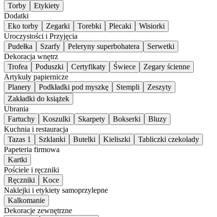
Torby
Etykiety
Dodatki
Eko torby
Zegarki
Torebki
Plecaki
Wisiorki
Uroczystości i Przyjęcia
Pudełka
Szarfy
Peleryny superbohatera
Serwetki
Dekoracja wnętrz
Trofea
Poduszki
Certyfikaty
Świece
Zegary ścienne
Artykuły papiernicze
Planery
Podkładki pod myszkę
Stempli
Zeszyty
Zakładki do książek
Ubrania
Fartuchy
Koszulki
Skarpety
Bokserki
Bluzy
Kuchnia i restauracja
Tazas 1
Szklanki
Butelki
Kieliszki
Tabliczki czekolady
Papeteria firmowa
Kartki
Pościele i ręczniki
Ręczniki
Koce
Naklejki i etykiety samoprzylepne
Kalkomanie
Dekoracje zewnętrzne