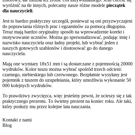
wyróżnić na tle innych, polecamy nasze różne modele
pieczątek
dla nauczycieli
.
Jest to bardzo praktyczny szczegół, ponieważ są oni przyzwyczajeni
do poprawiania różnych prac i egzaminów za pomocą długopisu.
Teraz mają bardzo oryginalny sposób na wprowadzenie korekt i
motywowanie uczniów. Można go spersonalizować, podając imię i
nazwisko nauczyciela oraz ładny projekt, lub wybrać jeden z
naszych gotowych szablonów i dostosować go do danego
nauczyciela.
Mają one wymiary 18x51 mm i są dostarczane z pojemnością 20000
wydruków. Kolor tuszu można wybrać spośród trzech odcieni:
czarnego, niebieskiego lub czerwonego. Bezpłatnie wysyłany jest
pojemnik z tuszem do uzupełniania, który umożliwia wykonanie 50
000 kolejnych wydruków.
To prawdziwy zwycięzca, więc jesteśmy pewni, że ucieszy się z tak
praktycznego prezentu. To świetny prezent na koniec roku. Ale taki,
który posłuży mu przez kolejne lata nauczania.
Kontakt z nami
Blog