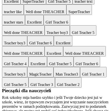
Excellent
SuperTeacher
Girl Teacher 5
teacher text
teacher like
Well done THEACHER
SuperTeacher
teacher stars
Excellent
Girl Teacher 6
Well done THEACHER
Teacher boy3
Girl Teacher 5
Teacher boy3
Girl Teacher 6
Excellent
Well done THEACHER
Excellent
Well done THEACHER
Girl Teacher 4
Excellent
Girl Teacher 5
Girl Teacher 6
Teacher boy3
MagicTeacher
Man Teacher3
Girl Teacher 1
Girl Teacher 5
Girl Teacher 3
Girl Teacher 2
Pieczątki dla nauczycieli
Rok szkolny mija bardzo szybko i jeśli Twoje dziecko jest już w
szkole, wiesz, że typowym zwyczajem jest wręczanie nauczycielom
prezentów w ramach podziękowania. Zazwyczaj jest to podarunek
zbiorowy, ale można też zrobić coś indywidualnego. Jeśli chcesz się