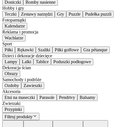
Doniczki
Bomby nasienne
Hobby i gry
Teczki
Zestawy narzędzi
Gry
Puzzle
Pudełka puzzli
Fotopamiątki
Kalendarze
Reklama i promocja
Wachlarze
Sport
Piłki
Rękawki
Szaliki
Piłki golfowe
Gra pétanque
Dzieci i dekoracje dziecięce
Lampy
Lalki
Tablice
Poduszki podłogowe
Dekoracja ścian
Obrazy
Samochody i podróże
Ozdoby
Zawieszki
Akcesoria
Etui na maseczki
Parasole
Pendrivy
Balsamy
Zwierzaki
Przypinki
Filtruj produkty