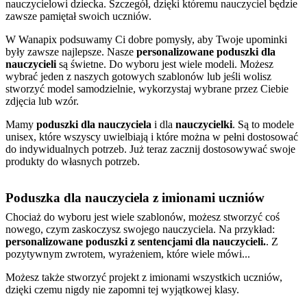
nauczycielowi dziecka. Szczegół, dzięki któremu nauczyciel będzie
zawsze pamiętał swoich uczniów.
W Wanapix podsuwamy Ci dobre pomysły, aby Twoje upominki
były zawsze najlepsze. Nasze
personalizowane poduszki dla
nauczycieli
są świetne. Do wyboru jest wiele modeli. Możesz
wybrać jeden z naszych gotowych szablonów lub jeśli wolisz
stworzyć model samodzielnie, wykorzystaj wybrane przez Ciebie
zdjęcia lub wzór.
Mamy
poduszki dla nauczyciela
i dla
nauczycielki
. Są to modele
unisex, które wszyscy uwielbiają i które można w pełni dostosować
do indywidualnych potrzeb. Już teraz zacznij dostosowywać swoje
produkty do własnych potrzeb.
Poduszka dla nauczyciela z imionami uczniów
Chociaż do wyboru jest wiele szablonów, możesz stworzyć coś
nowego, czym zaskoczysz swojego nauczyciela. Na przykład:
personalizowane poduszki z sentencjami dla nauczycieli.
. Z
pozytywnym zwrotem, wyrażeniem, które wiele mówi...
Możesz także stworzyć projekt z imionami wszystkich uczniów,
dzięki czemu nigdy nie zapomni tej wyjątkowej klasy.