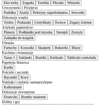
Eko torby
Zegarki
Torebki
Plecaki
Wisiorki
Uroczystości i Przyjęcia
Pudełka
Szarfy
Peleryny superbohatera
Serwetki
Dekoracja wnętrz
Trofea
Poduszki
Certyfikaty
Świece
Zegary ścienne
Artykuły papiernicze
Planery
Podkładki pod myszkę
Stempli
Zeszyty
Zakładki do książek
Ubrania
Fartuchy
Koszulki
Skarpety
Bokserki
Bluzy
Kuchnia i restauracja
Tazas 1
Szklanki
Butelki
Kieliszki
Tabliczki czekolady
Papeteria firmowa
Kartki
Pościele i ręczniki
Ręczniki
Koce
Naklejki i etykiety samoprzylepne
Kalkomanie
Dekoracje zewnętrzne
Doniczki
Bomby nasienne
Hobby i gry