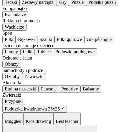
Teczki
Zestawy narzędzi
Gry
Puzzle
Pudełka puzzli
Fotopamiątki
Kalendarze
Reklama i promocja
Wachlarze
Sport
Piłki
Rękawki
Szaliki
Piłki golfowe
Gra pétanque
Dzieci i dekoracje dziecięce
Lampy
Lalki
Tablice
Poduszki podłogowe
Dekoracja ścian
Obrazy
Samochody i podróże
Ozdoby
Zawieszki
Akcesoria
Etui na maseczki
Parasole
Pendrivy
Balsamy
Zwierzaki
Przypinki
Poduszka kwadratowa 35x35
Muggles
Kids drawing
Best teacher