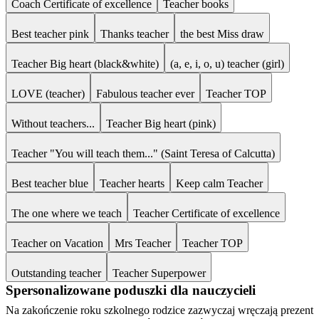
Coach Certificate of excellence
Teacher books
Best teacher pink
Thanks teacher
the best Miss draw
Teacher Big heart (black&white)
(a, e, i, o, u) teacher (girl)
LOVE (teacher)
Fabulous teacher ever
Teacher TOP
Without teachers...
Teacher Big heart (pink)
Teacher "You will teach them..." (Saint Teresa of Calcutta)
Best teacher blue
Teacher hearts
Keep calm Teacher
The one where we teach
Teacher Certificate of excellence
Teacher on Vacation
Mrs Teacher
Teacher TOP
Outstanding teacher
Teacher Superpower
Spersonalizowane poduszki dla nauczycieli
Na zakończenie roku szkolnego rodzice zazwyczaj wręczają prezent