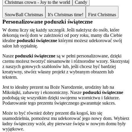
Christmas crown - Joy to the world
Candy
SnowBall Christmas
It's Christmas time!
First Christmas
Personalizowane poduszki świąteczne
W domu liczy się każdy szczegół. Jeśli należysz do osób, które
dekorują swój dom w zależności od pory roku, mamy dla Ciebie
idealne
poduszki świąteczne
którymi możesz udekorować swój
salon lub sypialnię.
Nasze
poduszki świąteczne
są w pełni personalizowane, dzięki
czemu możesz tworzyć niesamowite i różnorodne wzory. Skorzystaj
z naszych gotowych szablonów lub, jeśli chcesz być bardziej
kreatywny, stwórz własny projekt z wybranym obrazem lub
tekstem.
Jest to idealny prezent na Boże Narodzenie, urodziny lub na
Mikołajki, zabawny i ekonomiczny. Nasze
poduszki świąteczne
podobają się wszystkim dzięki swojemu wzornictwu i fakturze.
Podarowanie tego prezentu świątecznego gwarantuje sukces.
Może to być również dobry prezent dla kogoś, kto się
usamodzielnia, pomożesz mu udekorować jego nowy dom. Wybierz
ładny świąteczny wzór, aby pierwsze święta w nowym domu były
wyjątkowe.