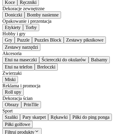
Koce
Ręczniki
Dekoracje zewnętrzne
Doniczki
Bomby nasienne
Opakowanie i prezentacja
Etykiety
Torby
Hobby i gry
Gry
Puzzle
Puzzles Block
Zestawy piknikowe
Zestawy narzędzi
Akcesoria
Etui na maseczki
Ściereczki do okularów
Balsamy
Etui na telefon
Breloczki
Zwierzaki
Miski
Reklama i promocja
Roll upy
Dekoracja ścian
Obrazy
PrinTile
Sport
Szaliki
Pary skarpet
Rękawki
Piłki do ping ponga
Piłki golfowe
Filtruj produkty