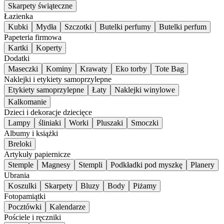
Skarpety świąteczne
Łazienka
Kubki
Mydła
Szczotki
Butelki perfumy
Butelki perfum
Papeteria firmowa
Kartki
Koperty
Dodatki
Maseczki
Kominy
Krawaty
Eko torby
Tote Bag
Naklejki i etykiety samoprzylepne
Etykiety samoprzylepne
Łaty
Naklejki winylowe
Kalkomanie
Dzieci i dekoracje dziecięce
Lampy
śliniaki
Worki
Pluszaki
Smoczki
Albumy i książki
Breloki
Artykuły papiernicze
Stemple
Magnesy
Stempli
Podkładki pod myszkę
Planery
Ubrania
Koszulki
Skarpety
Bluzy
Body
Piżamy
Fotopamiątki
Pocztówki
Kalendarze
Pościele i ręczniki