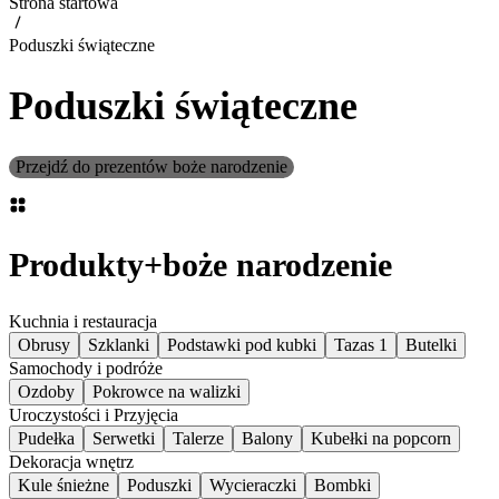
Strona startowa
Poduszki świąteczne
Poduszki świąteczne
Przejdź do prezentów boże narodzenie
Produkty
+
boże narodzenie
Kuchnia i restauracja
Obrusy
Szklanki
Podstawki pod kubki
Tazas 1
Butelki
Samochody i podróże
Ozdoby
Pokrowce na walizki
Uroczystości i Przyjęcia
Pudełka
Serwetki
Talerze
Balony
Kubełki na popcorn
Dekoracja wnętrz
Kule śnieżne
Poduszki
Wycieraczki
Bombki