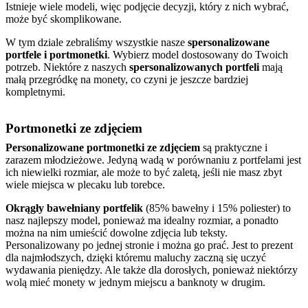
Istnieje wiele modeli, więc podjęcie decyzji, który z nich wybrać,
może być skomplikowane.
W tym dziale zebraliśmy wszystkie nasze
spersonalizowane
portfele i portmonetki
. Wybierz model dostosowany do Twoich
potrzeb. Niektóre z naszych
spersonalizowanych portfeli
mają
małą przegródkę na monety, co czyni je jeszcze bardziej
kompletnymi.
Portmonetki ze zdjęciem
Personalizowane portmonetki ze zdjęciem
są praktyczne i
zarazem młodzieżowe. Jedyną wadą w porównaniu z portfelami jest
ich niewielki rozmiar, ale może to być zaletą, jeśli nie masz zbyt
wiele miejsca w plecaku lub torebce.
Okrągły bawełniany portfelik
(85% bawełny i 15% poliester) to
nasz najlepszy model, ponieważ ma idealny rozmiar, a ponadto
można na nim umieścić dowolne zdjęcia lub teksty.
Personalizowany po jednej stronie i można go prać. Jest to prezent
dla najmłodszych, dzięki któremu maluchy zaczną się uczyć
wydawania pieniędzy. Ale także dla dorosłych, ponieważ niektórzy
wolą mieć monety w jednym miejscu a banknoty w drugim.