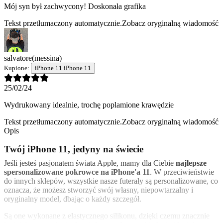
Mój syn był zachwycony! Doskonała grafika
Tekst przetłumaczony automatycznie.
Zobacz oryginalną wiadomość
salvatore
(messina)
Kupione:
iPhone 11 iPhone 11
25/02/24
Wydrukowany idealnie, trochę poplamione krawędzie
Tekst przetłumaczony automatycznie.
Zobacz oryginalną wiadomość
Opis
Twój iPhone 11, jedyny na świecie
Jeśli jesteś pasjonatem świata Apple, mamy dla Ciebie
najlepsze
spersonalizowane pokrowce na iPhone'a 11
. W przeciwieństwie
do innych sklepów, wszystkie nasze futerały są personalizowane, co
oznacza, że możesz stworzyć swój własny, niepowtarzalny i
oryginalny model, dbając o każdy szczegół.
Są one wykonane z elastycznego silikonu, dzięki czemu znacznie