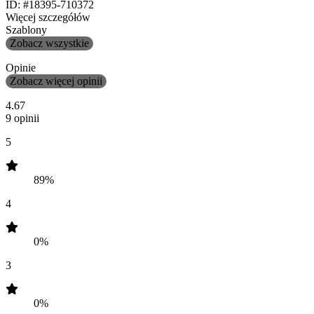
ID: #18395-710372
Więcej szczegółów
Szablony
Zobacz wszystkie
Opinie
Zobacz więcej opinii
4.67
9 opinii
5
89%
4
0%
3
0%