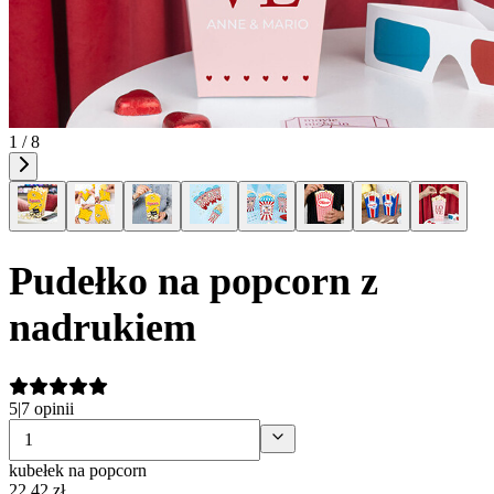
1 / 8
Pudełko na popcorn z
nadrukiem
5
|
7 opinii
kubełek na popcorn
22
,
42
zł