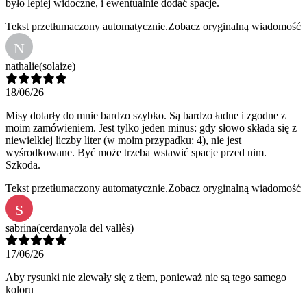
było lepiej widoczne, i ewentualnie dodać spacje.
Tekst przetłumaczony automatycznie.
Zobacz oryginalną wiadomość
N
nathalie
(solaize)
18/06/26
Misy dotarły do mnie bardzo szybko. Są bardzo ładne i zgodne z
moim zamówieniem. Jest tylko jeden minus: gdy słowo składa się z
niewielkiej liczby liter (w moim przypadku: 4), nie jest
wyśrodkowane. Być może trzeba wstawić spacje przed nim.
Szkoda.
Tekst przetłumaczony automatycznie.
Zobacz oryginalną wiadomość
S
sabrina
(cerdanyola del vallès)
17/06/26
Aby rysunki nie zlewały się z tłem, ponieważ nie są tego samego
koloru