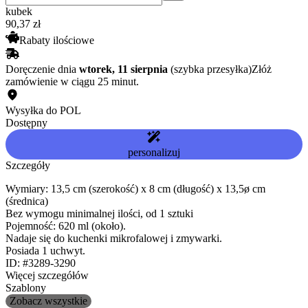
kubek
90
,
37
zł
Rabaty ilościowe
Doręczenie dnia
wtorek, 11 sierpnia
(szybka przesyłka)
Złóż
zamówienie w ciągu 25 minut.
Wysyłka do POL
Dostępny
personalizuj
Szczegóły
Wymiary: 13,5 cm (szerokość) x 8 cm (długość) x 13,5ø cm
(średnica)
Bez wymogu minimalnej ilości, od 1 sztuki
Pojemność: 620 ml (około).
Nadaje się do kuchenki mikrofalowej i zmywarki.
Posiada 1 uchwyt.
ID: #3289-3290
Więcej szczegółów
Szablony
Zobacz wszystkie