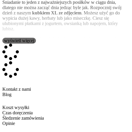
Śniadanie to jeden z najważniejszych posiłków w ciągu dnia,
dlatego nie można zacząć dnia jedząc byle jak. Rozpocznij swój
dzień z naszym
kubkiem XL ze zdjęciem
. Możesz użyć go do
wypicia dużej kawy, herbaty lub jako miseczkę. Ciesz się
ulubionymi płatkami z jogurtem, owsianką lub napojem, który
lubisz.
Ten
ceramiczny kubek śniadaniowy
ma idealną pojemność na
wyświetl więcej
płatki z mlekiem lub inne pożywne śniadanie. Posiada również
ucho, aby wygodniej było go trzymać. Dzięki materiałowi, z
którego jest wykonany, nadaje się do mikrofalówki i zmywarki.
To co czyni go wyjątkowym to personalizacja, z którą możesz go
wykonać. Zdjęcia, własna grafika lub jeden z naszych szablonów,
teksty, rysunki, wszystko, co można sobie wyobrazić, teraz można
przekształcić w najlepszą personalizację i w ten sposób uzyskać
najbardziej oryginalny kubek.
Kontakt z nami
Blog
Duży kubek śniadaniowy z dowolnym zdjęciem
Koszt wysyłki
Każdy
kubek
jest wykonany z
wysokiej jakości ceramiki
, dzięki
Czas doręczenia
czemu jest mocny i wytrzymały do ​​codziennego użytku. Ponadto te
Śledzenie zamówienia
kubki
mają
wygodny uchwyt
do trzymania podczas spożywania
Opinie
śniadania
lub ulubionego gorącego napoju.