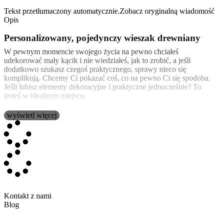
Tekst przetłumaczony automatycznie.
Zobacz oryginalną wiadomość
Opis
Personalizowany, pojedynczy wieszak drewniany
W pewnym momencie swojego życia na pewno chciałeś
udekorować mały kącik i nie wiedziałeś, jak to zrobić, a jeśli
dodatkowo szukasz czegoś praktycznego, sprawy nieco się
komplikują. Chcemy Ci pokazać coś, co na pewno Ci się spodoba.
Jeśli lubisz elementy dekoracyjne i praktyczne jednocześnie? To
jesteś w idealnym miejscu.
wyświetl więcej
Ten
personalizowany drewniany wieszak
będzie idealnym
uzupełnieniem, którego szukałeś.
Nadaje się do zawieszania
małych przedmiotów lub ubranek dziecięcych
, takich jak
tornister, a nawet idealnie nadaje się do przechowywania maseczki.
Ten piękny,
spersonalizowany wieszak na ścianę
jest z
jednej
strony
, ozdobiony wybranym przez Ciebie wzorem. Ma
12 cm
średnicy
i
jest wykonany z wysokiej jakości drewna
. Posiada
pojedynczy wieszak
idealny
do zawieszania przedmiotów o wadze
poniżej 1 kg
. Z tyłu zawiera naklejkę z zawieszką, dzięki czemu
Kontakt z nami
można ją powiesić na dowolnym haczyku, który został już
Blog
zainstalowany na ścianie.