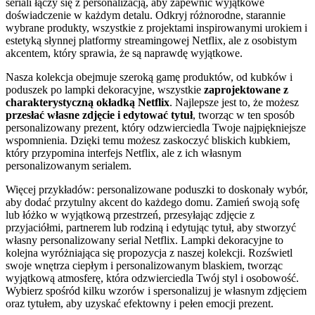
seriali łączy się z personalizacją, aby zapewnić wyjątkowe
doświadczenie w każdym detalu. Odkryj różnorodne, starannie
wybrane produkty, wszystkie z projektami inspirowanymi urokiem i
estetyką słynnej platformy streamingowej Netflix, ale z osobistym
akcentem, który sprawia, że są naprawdę wyjątkowe.
Nasza kolekcja obejmuje szeroką gamę produktów, od kubków i
poduszek po lampki dekoracyjne, wszystkie
zaprojektowane z
charakterystyczną okładką Netflix
. Najlepsze jest to, że możesz
przesłać własne zdjęcie i edytować tytuł
, tworząc w ten sposób
personalizowany prezent, który odzwierciedla Twoje najpiękniejsze
wspomnienia. Dzięki temu możesz zaskoczyć bliskich kubkiem,
który przypomina interfejs Netflix, ale z ich własnym
personalizowanym serialem.
Więcej przykładów: personalizowane poduszki to doskonały wybór,
aby dodać przytulny akcent do każdego domu. Zamień swoją sofę
lub łóżko w wyjątkową przestrzeń, przesyłając zdjęcie z
przyjaciółmi, partnerem lub rodziną i edytując tytuł, aby stworzyć
własny personalizowany serial Netflix. Lampki dekoracyjne to
kolejna wyróżniająca się propozycja z naszej kolekcji. Rozświetl
swoje wnętrza ciepłym i personalizowanym blaskiem, tworząc
wyjątkową atmosferę, która odzwierciedla Twój styl i osobowość.
Wybierz spośród kilku wzorów i spersonalizuj je własnym zdjęciem
oraz tytułem, aby uzyskać efektowny i pełen emocji prezent.