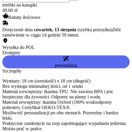
torebki na kanapki
49
,
60
zł
Rabaty ilościowe
Doręczenie dnia
czwartek, 13 sierpnia
(szybka przesyłka)
Złóż
zamówienie w ciągu 14 godzin 59 minut.
Wysyłka do POL
Dostępny
personalizuj
Szczegóły
Wymiary: 18 cm (szerokość) x 18 cm (długość)
Bez wymogu minimalnej ilości, od 1 sztuki
Materiał wewnętrzny: tkanina TPU. Nie zawiera BPA i jest
bezpieczny dla żywności. Odporny na plamy i wodę.
Materiał zewnętrzny: tkanina Oxford (100% wodoodporny
poliester). Certyfikat OEKO-TEX®.
Możliwość personalizacji po obu stronach. Przenośny i bardzo
lekki.
Praktyczne zamknięcie na rzep zapobiegające wypadaniu jedzenia.
Można prać w pralce.