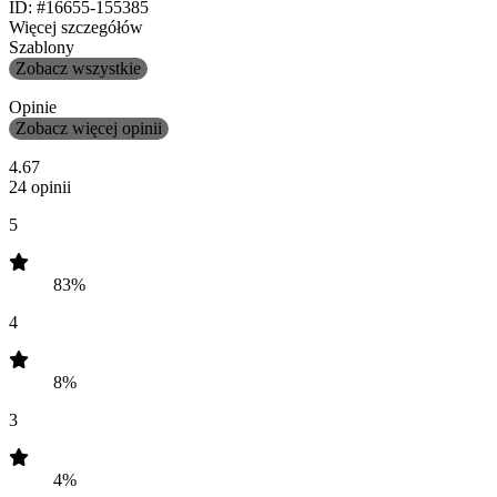
ID: #16655-155385
Więcej szczegółów
Szablony
Zobacz wszystkie
Opinie
Zobacz więcej opinii
4.67
24 opinii
5
83%
4
8%
3
4%