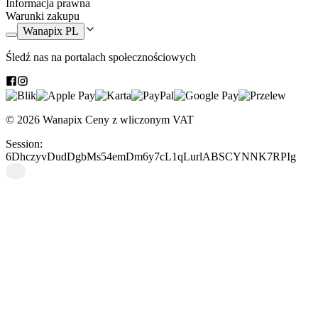
Informacja prawna
Warunki zakupu
Wanapix PL
Śledź nas na portalach społecznościowych
© 2026 Wanapix
Ceny z wliczonym VAT
Session:
6DhczyvDudDgbMs54emDm6y7cL1qLurlABSCYNNK7RPIg