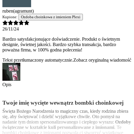
ruben
(agramunt)
Kupione:
Ozdoba choinkowa z imieniem Plexi
26/11/24
Bardzo satysfakcjonujące doświadczenie. Produkt o świetnym
designie, świetnej jakości. Bardzo szybka transakcja, bardzo
poważna firma, w 100% godna polecenia!
Tekst przetłumaczony automatycznie.
Zobacz oryginalną wiadomość
Opis
Twoje imię wycięte wewnątrz bombki choinkowej
Święta Bożego Narodzenia to magiczny czas, kiedy rodzina zbiera
się, aby świętować i dzielić wyjątkowe chwile. Oto pomysł na
nadanie tym dniom spersonalizowanego i ciepłego wyrazu:
Ozdoby
świąteczne w kształcie kuli personalizowane z imionami
. Te
bombki choinkowe z imionami pozwolą ci stworzyć wyjątkowe