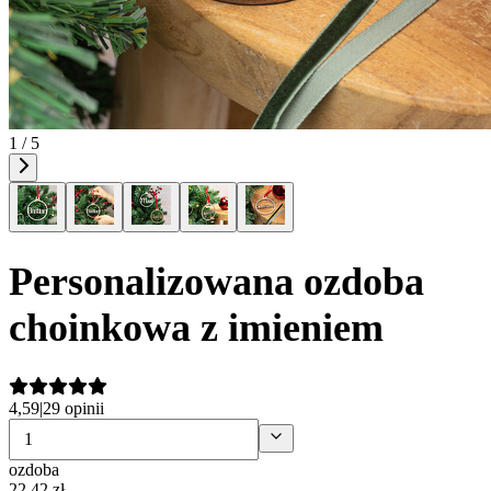
1 / 5
Personalizowana ozdoba
choinkowa z imieniem
4,59
|
29 opinii
ozdoba
22
,
42
zł