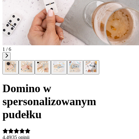
1 / 6
Domino w
spersonalizowanym
pudełku
4,49
|
35 opinii